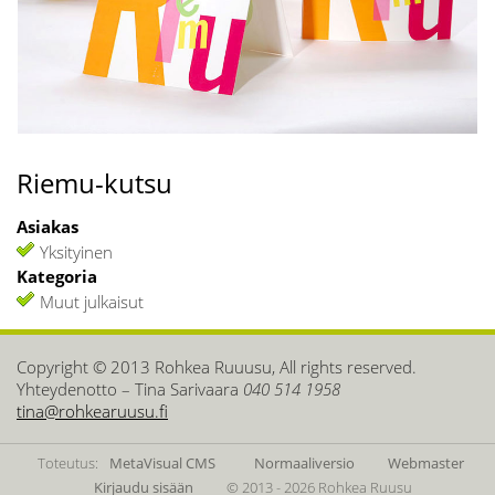
Riemu-kutsu
Asiakas
Yksityinen
Kategoria
Muut julkaisut
Copyright © 2013 Rohkea Ruuusu, All rights reserved.
Yhteydenotto – Tina Sarivaara
040 514 1958
tina@rohkearuusu.fi
Toteutus:
MetaVisual CMS
Normaaliversio
Webmaster
Kirjaudu sisään
© 2013 - 2026 Rohkea Ruusu