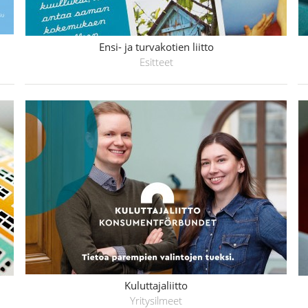
Ensi- ja turvakotien liitto
Esitteet
Kuluttajaliitto
Yritysilmeet