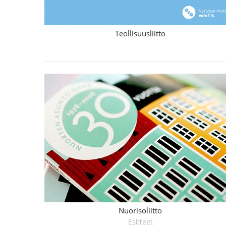
Teollisuusliitto
Nuorisoliitto
Esitteet