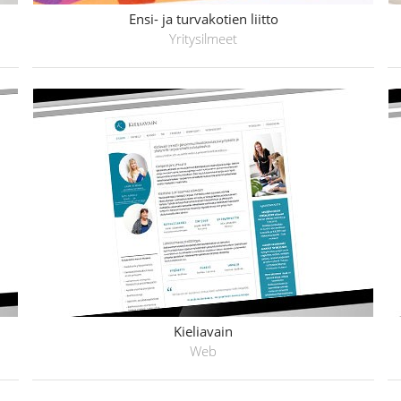
Ensi- ja turvakotien liitto
Yritysilmeet
Kieliavain
Web