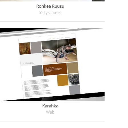
Rohkea Ruusu
Yritysilmeet
Karahka
Web