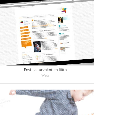
Ensi- ja turvakotien liitto
Web