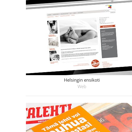
Helsingin ensikoti
Web