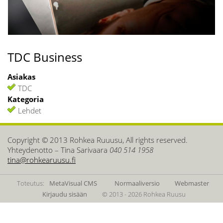
TDC Business
Asiakas
TDC
Kategoria
Lehdet
Copyright © 2013 Rohkea Ruuusu, All rights reserved.
Yhteydenotto – Tina Sarivaara
040 514 1958
tina@rohkearuusu.fi
Toteutus:
MetaVisual CMS
Normaaliversio
Webmaster
Kirjaudu sisään
© 2013 - 2026 Rohkea Ruusu