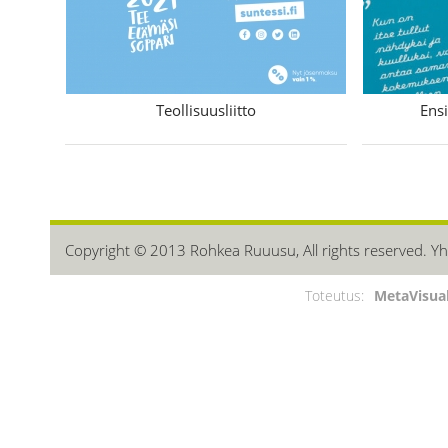
Teollisuusliitto
Ensi
Copyright © 2013 Rohkea Ruuusu, All rights reserved. Yh
Toteutus:
MetaVisua