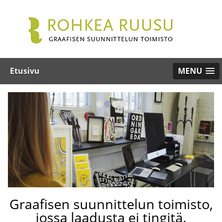
Etusivu
MENU
•
•
•
•
Graafisen suunnittelun toimisto,
jossa laadusta ei tingitä.