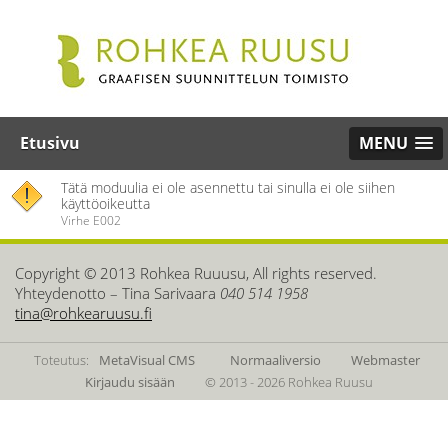
Etusivu
MENU
Tätä moduulia ei ole asennettu tai sinulla ei ole siihen
käyttöoikeutta
Virhe E002
Copyright © 2013 Rohkea Ruuusu, All rights reserved.
Yhteydenotto – Tina Sarivaara
040 514 1958
tina@rohkearuusu.fi
Toteutus:
MetaVisual CMS
Normaaliversio
Webmaster
Kirjaudu sisään
© 2013 - 2026 Rohkea Ruusu