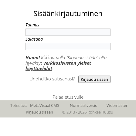
Sisäänkirjautuminen
Tunnus
Salasana
Huom!
Klikkaamalla "Kirjaudu sisään" alta
hyväksyt
verkkosivuston yleiset
käyttöehdot
.
Unohditko salasanasi?
Palaa etusivulle
Toteutus:
MetaVisual CMS
Normaaliversio
Webmaster
Kirjaudu sisään
© 2013 - 2026 Rohkea Ruusu