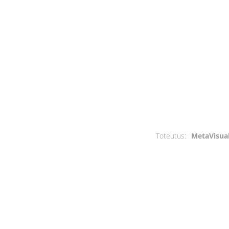
Toteutus:
MetaVisua