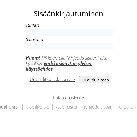
Sisäänkirjautuminen
Tunnus
Salasana
Huom!
Klikkaamalla "Kirjaudu sisään" alta
hyväksyt
verkkosivuston yleiset
käyttöehdot
.
Unohditko salasanasi?
Palaa etusivulle
sual CMS
Mobiiliversio
Webmaster
Kirjaudu sisään
© 2013 -